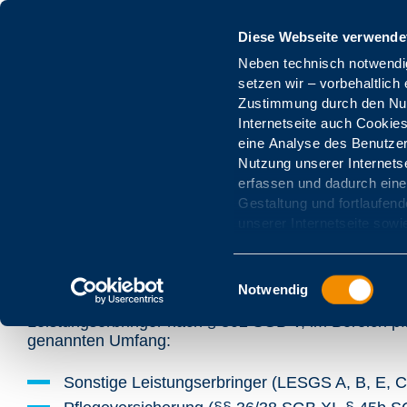
Zum Hauptinhalt springen
Diese Webseite verwende
Neben technisch notwend
Angebote gewährleisten zu 
setzen wir – vorbehaltlich einer vor
entsprechende Einstellungen kön
Zustimmung durch den Nut
auswählen, ob Sie solche
Internetseite auch Cookie
wollen. Sie können Ihre Einwi
Service-Portal für LE
eine Analyse des Benutzer
mit Wirkung für die Zukun
Nutzung unserer Internetse
Weitere Informationen
erfassen und dadurch eine
Gestaltung und fortlaufen
unserer Internetseite sowi
NEUKUNDEN ZUM 01.07.202
Einwilligungsauswahl
Notwendig
Ab 01.07.2026
übernimmt das Abrechnungszentrum
Leistungserbringer nach § 302 SGB V, im Bereich pf
genannten Umfang:
Sonstige Leistungserbringer (LESGS A, B, E, C