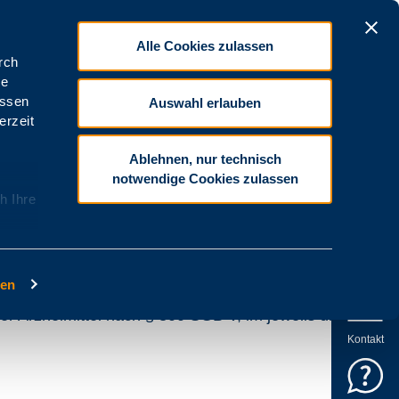
Alle Cookies zulassen
Kontrast
DGS
Größer
Leichte Sprache
Auswahl erlauben
stenträgerverzeichnis
Ablehnen, nur technisch
notwendige Cookies zulassen
h Ihre
gen
die Abrechnung im Bereich der Sonstigen
r Arzneimittel nach § 300 SGB V, im jeweils unten
Kontakt