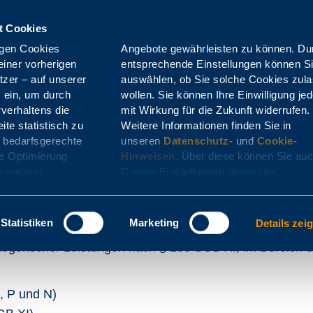
t Cookies
igen Cookies
können. Durch
herigen
nen Sie
zer – auf unserer
 Cookies zulassen
s ein, um durch
lligung jederzeit
Datenträgeraustausch
Kassenverzeichnis
Ko
verhaltens die
ft widerrufen.
ite statistisch zu
 finden Sie in
 bedarfsgerechte
unseren
Datenschutz-
und
Cookie-
de Optimierung
Hinweisen
. Über diese können Sie auc
e unserer
Cookie-Einstellungen anpassen.
6
Statistiken
Marketing
Details zei
 Emmendingen im Auftrag der
Faber-Castell & Partner
legerischer Leistungen nach § 105 SGB XI, im Bereich de
, P und N)