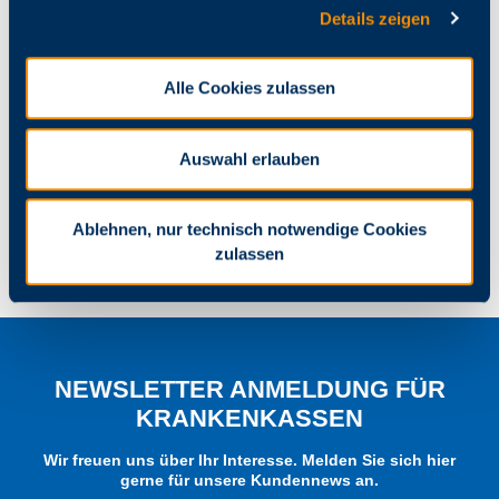
Details zeigen
Alle Cookies zulassen
DATENSCHUTZ-
BEAUFTRAGTER
Auswahl erlauben
Tel. 07641 9201-114
Ablehnen, nur technisch notwendige Cookies
Datenschutzbeauftragter@arz-emmendingen.de
zulassen
NEWSLETTER ANMELDUNG FÜR
KRANKENKASSEN
Wir freuen uns über Ihr Interesse. Melden Sie sich hier
gerne für unsere Kundennews an.