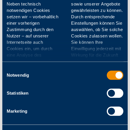
Neben technisch
sowie unserer Angebote
Datensicherheit
notwendigen Cookies
gewährleisten zu können.
setzen wir – vorbehaltlich
Durch entsprechende
Aktualität, Stand und Änderungen
einer vorherigen
Einstellungen können Sie
Zustimmung durch den
auswählen, ob Sie solche
Nutzer – auf unserer
Cookies zulassen wollen.
Internetseite auch
Sie können Ihre
Kontakt
Cookies ein, um durch
Einwilligung jederzeit mit
eine Analyse des
Wirkung für die Zukunft
Fragen und Anregungen sind jederzeit willkommen. Wir
Benutzerverhaltens die
widerrufen. Weitere
freuen uns auf Sie!
Nutzung unserer
Informationen finden Sie
Einwilligungsauswahl
Internetseite statistisch
in unseren
Datenschutz-
Notwendig
zu erfassen und dadurch
und
Cookie-Hinweisen
.
eine bedarfsgerechte
Über diese können Sie
Statistiken
Gestaltung und
auch Ihre Cookie-
fortlaufende Optimierung
Einstellungen anpassen.
unserer Internetseite
Marketing