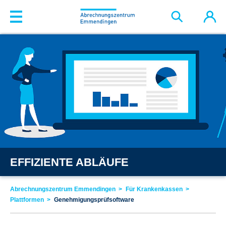
Zum Hauptinhalt springen
EFFIZIENTE ABLÄUFE
Abrechnungszentrum Emmendingen
Für Krankenkassen
Plattformen
Genehmigungsprüfsoftware