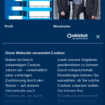
Profil
Mitarbeiter
Das Abrechnungszen­trum
Auf unsere Mitarbeitenden, die
Emmendingen ist Experte für
jeden Tag alles für Sie geben,
das gesamte Abrechnungs-
sind wir besonders stolz.
und Datenmanagement.
Diese Webseite verwendet Cookies
Neben technisch
sowie unserer Angebote
notwendigen Cookies
gewährleisten zu können.
setzen wir – vorbehaltlich
Durch entsprechende
einer vorherigen
Einstellungen können Sie
Zustimmung durch den
auswählen, ob Sie solche
Nutzer – auf unserer
Cookies zulassen wollen.
Internetseite auch
Sie können Ihre
Cookies ein, um durch
Einwilligung jederzeit mit
eine Analyse des
Wirkung für die Zukunft