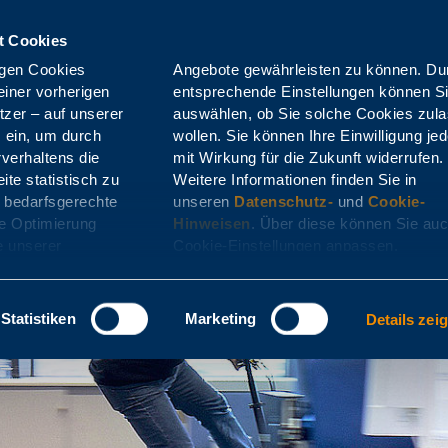
t Cookies
Online-Portale
igen Cookies
können. Durch
herigen
nen Sie
zer – auf unserer
 Cookies zulassen
en
Für Leistungserbringer
Für Bewerber
Üb
s ein, um durch
lligung jederzeit
verhaltens die
ft widerrufen.
ite statistisch zu
 finden Sie in
 bedarfsgerechte
unseren
Datenschutz-
und
Cookie-
de Optimierung
Hinweisen
. Über diese können Sie auc
e unserer
Cookie-Einstellungen anpassen.
Statistiken
Marketing
Details zei