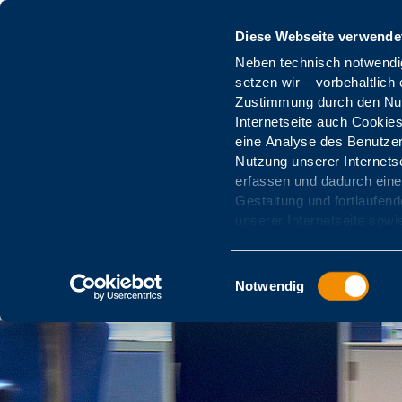
Zum Hauptinhalt springen
Diese Webseite verwende
Neben technisch notwend
Angebote gewährleisten zu 
setzen wir – vorbehaltlich einer vor
entsprechende Einstellungen kön
Zustimmung durch den Nut
auswählen, ob Sie solche
Für Krankenkass
Internetseite auch Cookie
wollen. Sie können Ihre Einwi
eine Analyse des Benutzer
mit Wirkung für die Zukun
Nutzung unserer Internetse
Weitere Informationen
erfassen und dadurch eine
Gestaltung und fortlaufen
unserer Internetseite sowi
Einwilligungsauswahl
Notwendig