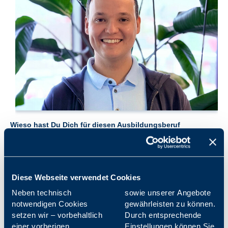
Wieso hast Du Dich für diesen Ausbildungsberuf
entschieden?
Da mir die Kommunikation mit Kunden und Leistungserbringern
schon in meiner Zeit als Sachbearbeiter und Aushilfe im
Leistungsgerbringer- und Partnermanagement sehr gut gefallen
hat, habe ich mich für den Ausbildungsberuf Kaufmann für
Diese Webseite verwendet Cookies
Dialogmarketing entschieden.
Neben technisch
sowie unserer Angebote
notwendigen Cookies
gewährleisten zu können.
Jetzt bist Du ja fast mit der Ausbildung fertig. Was ist Dein
setzen wir – vorbehaltlich
Durch entsprechende
Resümee?
einer vorherigen
Einstellungen können Sie